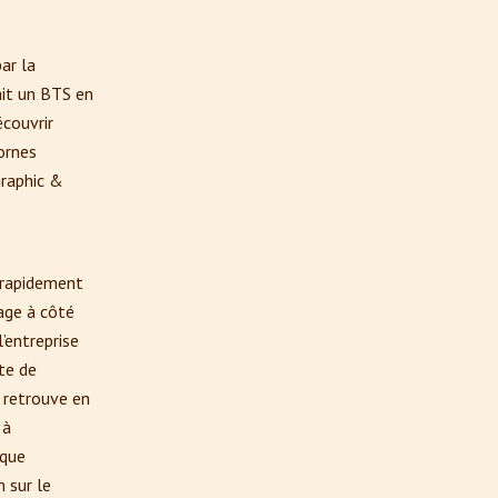
par la
ait un BTS en
écouvrir
ornes
Graphic &
d rapidement
nage à côté
entreprise
te de
e retrouve en
 à
sque
 sur le