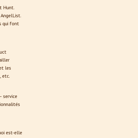
ct Hunt.
 AngelList.
s qui font
duct
iller
et les
 etc.
– service
tionnalités
oi est-elle