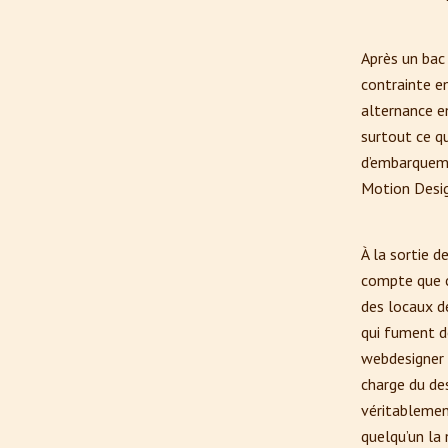
Après un bac 
contrainte en
alternance en
surtout ce qu
d’embarqueme
Motion Desig
À la sortie d
compte que ce
des locaux d
qui fument de
webdesigner d
charge du de
véritablement
quelqu’un l