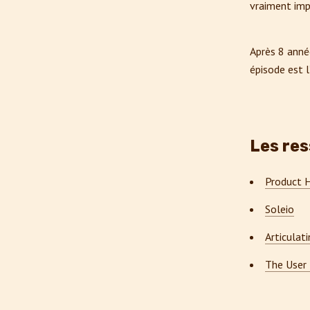
vraiment imp
Après 8 année
épisode est l
Les res
Product 
Soleio
Articulat
The User