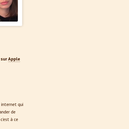
sur
Apple
 internet qui
mander de
c’est à ce